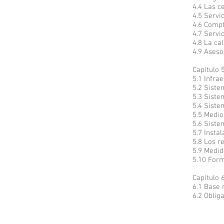
4.4 Las ce
4.5 Servic
4.6 Compt
4.7 Servi
4.8 La cal
4.9 Aseso
Capítulo 
5.1 Infrae
5.2 Siste
5.3 Siste
5.4 Siste
5.5 Medio
5.6 Siste
5.7 Insta
5.8 Los r
5.9 Medid
5.10 Form
Capítulo 
6.1 Base 
6.2 Obliga