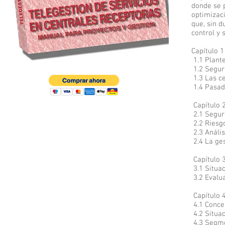
donde se 
optimizac
que, sin d
control y 
Capítulo 
1.1 Plant
1.2 Seguri
1.3 Las c
1.4 Pasad
Capítulo 
2.1 Segur
2.2 Riesg
2.3 Anális
2.4 La ges
Capítulo 
3.1 Situa
3.2 Evalua
Capítulo 
4.1 Concep
4.2 Situac
4.3 Segme