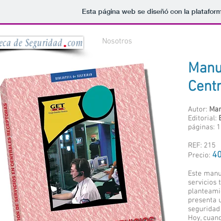
Esta página web se diseñó con la platafor
Nosotros
Manua
Centr
Autor:
Man
Editorial:
páginas: 
REF: 215
40
Precio:
Este manu
servicios 
planteamie
presenta u
seguridad 
Hoy, cuand